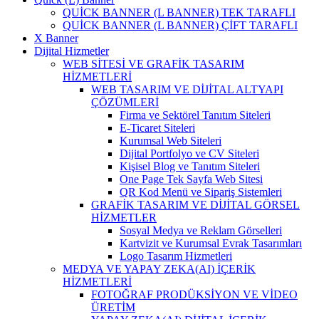
QUİCK BANNER (L BANNER) TEK TARAFLI
QUİCK BANNER (L BANNER) ÇİFT TARAFLI
X Banner
Dijital Hizmetler
WEB SİTESİ VE GRAFİK TASARIM
HİZMETLERİ
WEB TASARIM VE DİJİTAL ALTYAPI
ÇÖZÜMLERİ
Firma ve Sektörel Tanıtım Siteleri
E-Ticaret Siteleri
Kurumsal Web Siteleri
Dijital Portfolyo ve CV Siteleri
Kişisel Blog ve Tanıtım Siteleri
One Page Tek Sayfa Web Sitesi
QR Kod Menü ve Sipariş Sistemleri
GRAFİK TASARIM VE DİJİTAL GÖRSEL
HİZMETLER
Sosyal Medya ve Reklam Görselleri
Kartvizit ve Kurumsal Evrak Tasarımları
Logo Tasarım Hizmetleri
MEDYA VE YAPAY ZEKA(AI) İÇERİK
HİZMETLERİ
FOTOĞRAF PRODÜKSİYON VE VİDEO
ÜRETİM