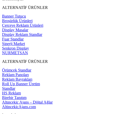
ALTERNATİF ÜRÜNLER
Banner Tutucu
Broşürlük Ürünleri
Çerçeve Reklam Ürünleri
Display Masalar
Display Reklam Standlar
Fuar Standlar
Sinerji Market
Senkron Display
NURMETSAN
ALTERNATİF ÜRÜNLER
Örümcek Standlar
Reklam Panoları
Reklam Bayrakları
Roll Up Banner Üretim
Standlar
HS Reklam
Birebir Tanıtım
Altınçekiç Ajans – Dijital Ağlar
AltincekicAjans.com