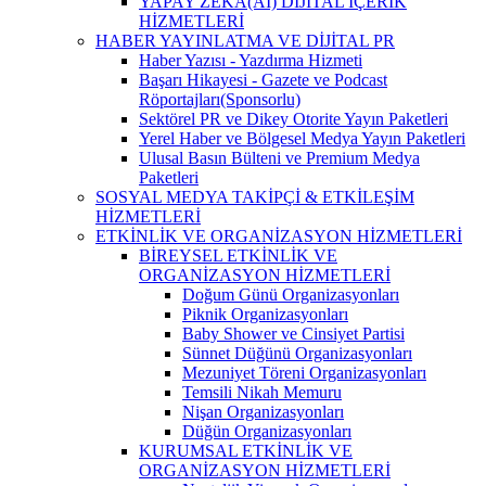
YAPAY ZEKA(AI) DİJİTAL İÇERİK
HİZMETLERİ
HABER YAYINLATMA VE DİJİTAL PR
Haber Yazısı - Yazdırma Hizmeti
Başarı Hikayesi - Gazete ve Podcast
Röportajları(Sponsorlu)
Sektörel PR ve Dikey Otorite Yayın Paketleri
Yerel Haber ve Bölgesel Medya Yayın Paketleri
Ulusal Basın Bülteni ve Premium Medya
Paketleri
SOSYAL MEDYA TAKİPÇİ & ETKİLEŞİM
HİZMETLERİ
ETKİNLİK VE ORGANİZASYON HİZMETLERİ
BİREYSEL ETKİNLİK VE
ORGANİZASYON HİZMETLERİ
Doğum Günü Organizasyonları
Piknik Organizasyonları
Baby Shower ve Cinsiyet Partisi
Sünnet Düğünü Organizasyonları
Mezuniyet Töreni Organizasyonları
Temsili Nikah Memuru
Nişan Organizasyonları
Düğün Organizasyonları
KURUMSAL ETKİNLİK VE
ORGANİZASYON HİZMETLERİ