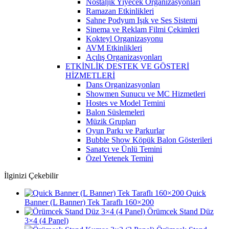
Nostaljik Yiyecek Organizasyonları
Ramazan Etkinlikleri
Sahne Podyum Işık ve Ses Sistemi
Sinema ve Reklam Filmi Çekimleri
Kokteyl Organizasyonu
AVM Etkinlikleri
Açılış Organizasyonları
ETKİNLİK DESTEK VE GÖSTERİ
HİZMETLERİ
Dans Organizasyonları
Showmen Sunucu ve MC Hizmetleri
Hostes ve Model Temini
Balon Süslemeleri
Müzik Grupları
Oyun Parkı ve Parkurlar
Bubble Show Köpük Balon Gösterileri
Sanatçı ve Ünlü Temini
Özel Yetenek Temini
İlginizi Çekebilir
Quick
Banner (L Banner) Tek Taraflı 160×200
Örümcek Stand Düz
3×4 (4 Panel)