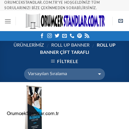
Skip
ORUMCEKSTANDLAR.COM.TR'YE HOŞGELDINIZ! TÜM
SORULARINIZI BIZE ÇEKINMEDEN SORABILIRSINIZ.
to
content
ÜRÜNLERİMİZ
ROLL UP BANNER
ROLL UP
/
/
BANNER ÇIFT TARAFLI
FILTRELE