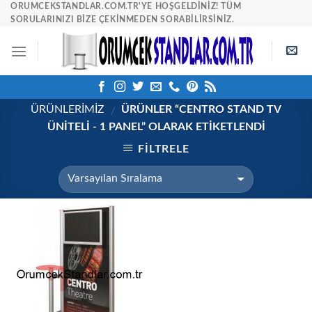
Skip
ORUMCEKSTANDLAR.COM.TR'YE HOŞGELDINIZ! TÜM
SORULARINIZI BIZE ÇEKINMEDEN SORABILIRSINIZ.
to
content
ÜRÜNLERİMİZ
ÜRÜNLER “CENTRO STAND TV
/
ÜNITELI - 1 PANEL” OLARAK ETIKETLENDI
FILTRELE