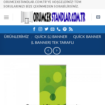
Skip
ORUMCEKSTANDLAR.COM.TR'YE HOŞGELDINIZ! TÜM
SORULARINIZI BIZE ÇEKINMEDEN SORABILIRSINIZ.
to
content
ÜRÜNLERİMİZ
QUICK (L) BANNER
QUİCK BANNER
/
/
(L BANNER) TEK TARAFLI