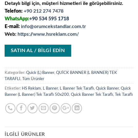
Detaylı bilgi için, müşteri hizmetleri ile görüşebilirsiniz.
Telefon:
+90 212 274 7478
WhatsApp:
+90 534 595 1718
E-mail:
info@orumcekstandlar.com.tr
Web:
https://www.hsreklam.com/
SATIN AL / BİLGİ EDİN
Kategoriler:
Quick (L) Banner
,
QUİCK BANNER (L BANNER) TEK
TARAFLI
,
Tüm Ürünler
Etiketler:
HS Reklam
,
L Banner
,
L Banner Tek Taraflı
,
Quick Banner
,
Quick
Banner (L Banner) Tek Taraflı 50x200
,
Quick Banner Tek Taraflı
,
Tek Taraflı
İLGILI ÜRÜNLER