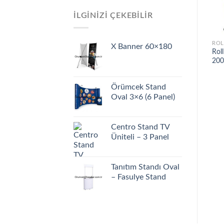
İLGINIZI ÇEKEBILIR
ROL
X Banner 60×180
Rol
20
Örümcek Stand
Oval 3×6 (6 Panel)
Centro Stand TV
Üniteli – 3 Panel
Tanıtım Standı Oval
– Fasulye Stand