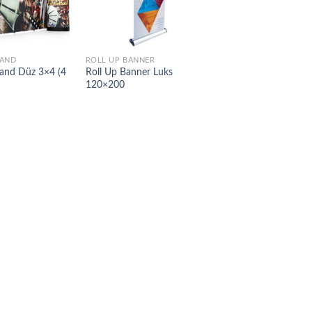
TAND
ROLL UP BANNER
ROLL UP BANNER
and Düz 3×4 (4
Roll Up Banner Luks
Roll Up Banner Luk
120×200