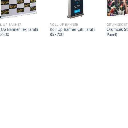
L UP BANNER
ROLL UP BANNER
ÖRÜMCEK S
l Up Banner Tek Taraflı
Roll Up Banner Çift Taraflı
Örümcek St
0×200
85×200
Panel)