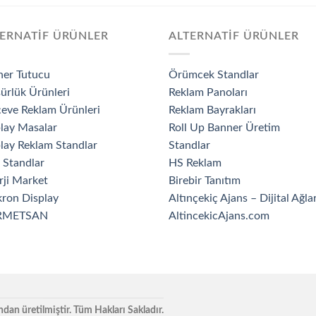
ERNATİF ÜRÜNLER
ALTERNATİF ÜRÜNLER
ner Tutucu
Örümcek Standlar
ürlük Ürünleri
Reklam Panoları
eve Reklam Ürünleri
Reklam Bayrakları
lay Masalar
Roll Up Banner Üretim
lay Reklam Standlar
Standlar
 Standlar
HS Reklam
rji Market
Birebir Tanıtım
ron Display
Altınçekiç Ajans – Dijital Ağla
RMETSAN
AltincekicAjans.com
ndan üretilmiştir. Tüm Hakları Sakladır.