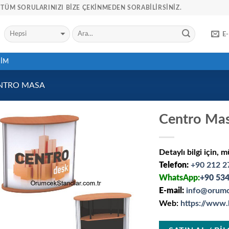
TÜM SORULARINIZI BIZE ÇEKINMEDEN SORABILIRSINIZ.
E
ŞIM
NTRO MASA
Centro Ma
Detaylı bilgi için, m
Telefon:
+90 212 2
WhatsApp:
+90 534
E-mail:
info@orumc
Web:
https://www