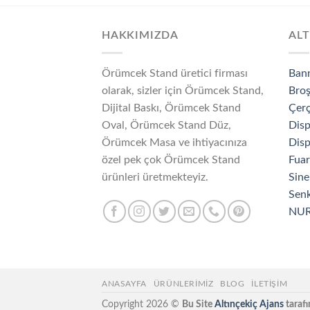
HAKKIMIZDA
ALT
Örümcek Stand üretici firması
Ban
olarak, sizler için Örümcek Stand,
Broş
Dijital Baskı, Örümcek Stand
Çerç
Oval, Örümcek Stand Düz,
Disp
Örümcek Masa ve ihtiyacınıza
Disp
özel pek çok Örümcek Stand
Fuar
ürünleri üretmekteyiz.
Sine
Senk
NU
ANASAYFA
ÜRÜNLERİMİZ
BLOG
İLETIŞIM
Copyright 2026 ©
Bu Site
Altınçekiç Ajans
tarafı