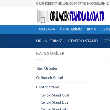
Skip
ORUMCEKSTANDLAR.COM.TR'YE HOŞGELDINIZ! 
to
content
ANASAYFA
ÜRÜNLERİMİZ
BLOG
İLETI
ÜRÜNLERİMİZ
CENTRO STAND
CE
/
/
KATEGORILER
Tüm Ürünler
Örümcek Stand
Centro Stand
Centro Stand Oval
Centro Stand Düz
Centro Stand Tekli